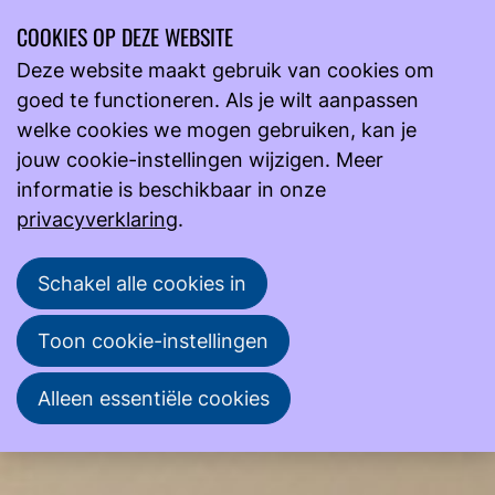
COOKIES OP DEZE WEBSITE
Ope
Zoeken
Deze website maakt gebruik van cookies om
men
goed te functioneren. Als je wilt aanpassen
Actueel
Nieuws
WHAMM wordt LinkMM
welke cookies we mogen gebruiken, kan je
WHAMM wordt LinkMM
jouw cookie-instellingen wijzigen. Meer
informatie is beschikbaar in onze
Een nieuwe naam voor de Werkgroep
privacyverklaring
.
Hoofdanalisten Medische Microbiologie (WHAMM)
Schakel alle cookies in
NVML
16 januari 2025
Toon cookie-instellingen
Alleen essentiële cookies