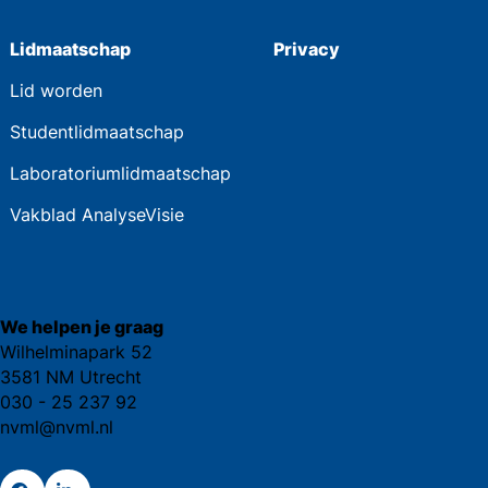
Lidmaatschap
Privacy
Lid worden
Studentlidmaatschap
Laboratoriumlidmaatschap
Vakblad AnalyseVisie
We helpen je graag
Wilhelminapark 52
3581 NM Utrecht
030 - 25 237 92
nvml@nvml.nl