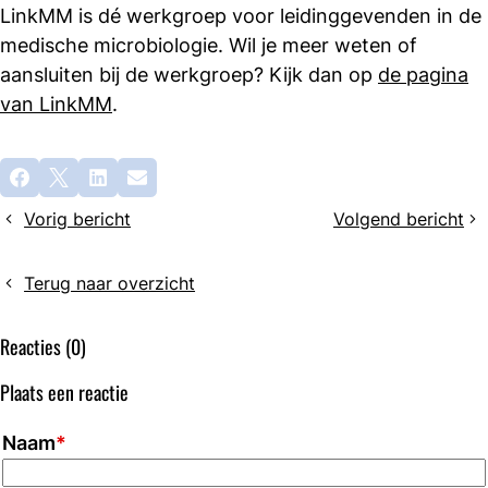
LinkMM is dé werkgroep voor leidinggevenden in de
medische microbiologie. Wil je meer weten of
aansluiten bij de werkgroep? Kijk dan op
de pagina
van LinkMM
.
Deel
Facebook
X
LinkedIn
E-mail
dit
Vorig bericht
Volgend bericht
bericht
Europees
Contributie-
Professioneel
inning
Dossier
2025:
Terug naar overzicht
(EPD)
per
weer
automatische
Reacties (0)
toegankelijk
incasso
Plaats een reactie
Naam
*