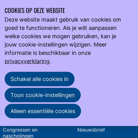
COOKIES OP DEZE WEBSITE
Ope
Zoeken
Deze website maakt gebruik van cookies om
men
goed te functioneren. Als je wilt aanpassen
Actueel
Nieuws
Nieuwsbrief archief
welke cookies we mogen gebruiken, kan je
Nieuwsbrief archief
jouw cookie-instellingen wijzigen. Meer
Labels
informatie is beschikbaar in onze
privacyverklaring
.
Commissie Onderwijs en platform
Fertiliteit
Hematologie
Immunologie
Klinische chemie
Kwaliteit
Microbiologie
Schakel alle cookies in
Pathologie
Pre-analyse
Redactiecommissie
Werkgroep E-learning
Onderwijs
Actueel
Toon cookie-instellingen
E-learning
Agenda
Alleen essentiële cookies
Cursussen
Nieuws
Congressen en
Nieuwsbrief
nascholingen