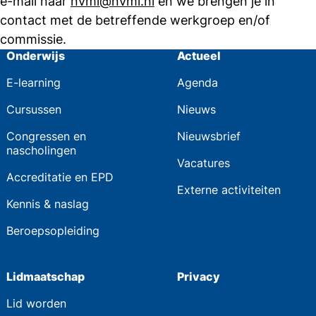
e-mail naar
nvml@nvml.nl
en we brengen je in
contact met de betreffende werkgroep en/of
commissie.
Onderwijs
Actueel
E-learning
Agenda
Cursussen
Nieuws
Congressen en
Nieuwsbrief
nascholingen
Vacatures
Accreditatie en EPD
Externe activiteiten
Kennis & naslag
Beroepsopleiding
Lidmaatschap
Privacy
Lid worden