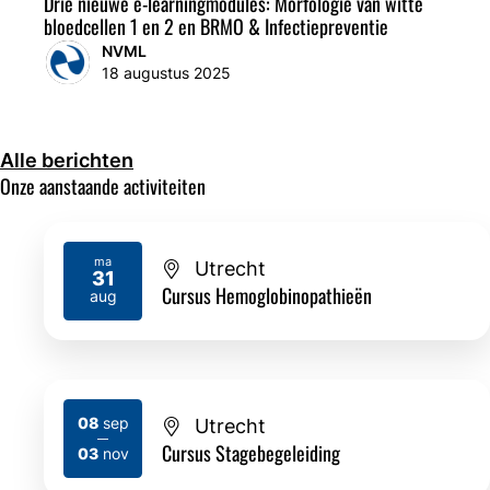
Drie nieuwe e-learningmodules: Morfologie van witte
bloedcellen 1 en 2 en BRMO & Infectiepreventie
NVML
18 augustus 2025
Alle berichten
Onze aanstaande activiteiten
ma
Utrecht
31
2026
Cursus Hemoglobinopathieën
aug
08
sep
Utrecht
2026
2026
Cursus Stagebegeleiding
03
nov