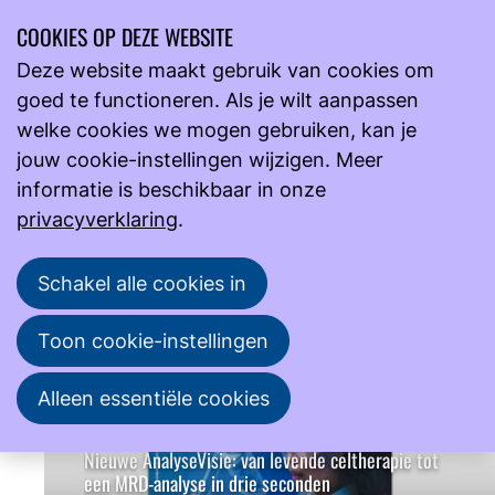
COOKIES OP DEZE WEBSITE
Ope
Zoeken
Deze website maakt gebruik van cookies om
men
Nederlandse Vereniging van
goed te functioneren. Als je wilt aanpassen
bioMedisch
Laboratoriummedewerkers
welke cookies we mogen gebruiken, kan je
jouw cookie-instellingen wijzigen. Meer
De NVML is een beroepsvereniging. Wij behartigen
informatie is beschikbaar in onze
de belangen van alle (bio)medisch laboratorium­
privacyverklaring
.
medewerkers.
Nieuws van NVML
Schakel alle cookies in
Toon cookie-instellingen
Alleen essentiële cookies
Nieuwe AnalyseVisie: van levende celtherapie tot
een MRD-analyse in drie seconden