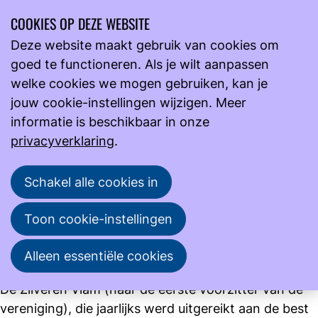
COOKIES OP DEZE WEBSITE
Ope
Zoeken
Deze website maakt gebruik van cookies om
men
goed te functioneren. Als je wilt aanpassen
Over NVML
NVML-prijzen
welke cookies we mogen gebruiken, kan je
NVML-prijzen
jouw cookie-instellingen wijzigen. Meer
informatie is beschikbaar in onze
Bij het 40-jarig bestaan van de vereniging (1986)
privacyverklaring
.
werden 2 prijzen ingesteld: de
Anna Wichersprijs
en
de
Zilveren Vlam.
Schakel alle cookies in
De
Anna Wichersprijs
(naar één van de eerste
medisch analisten), die driejaarlijks wordt uitgereikt
Toon cookie-instellingen
aan de biomedisch laboratoriummedewerker die de
Alleen essentiële cookies
beste publicatie in Analyse heeft geschreven.
De Zilveren Vlam (naar de eerste voorzitter van de
vereniging), die jaarlijks werd uitgereikt aan de best