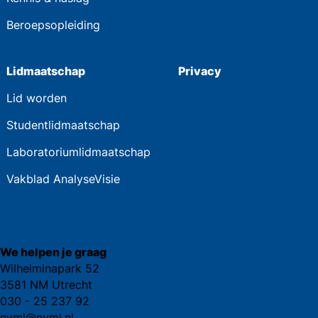
Beroepsopleiding
Lidmaatschap
Privacy
Lid worden
Studentlidmaatschap
Laboratoriumlidmaatschap
Vakblad AnalyseVisie
We helpen je graag
Wilhelminapark 52
3581 NM Utrecht
030 - 25 237 92
nvml@nvml.nl