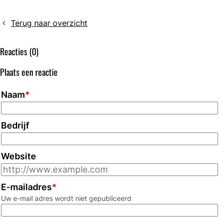
learning
van
NVML
onze
Terug naar overzicht
vanaf
cursussen:
1
Digitale
Reacties (0)
juli
Transformatie
weer
Plaats een reactie
bereikbaar
Naam
*
Bedrijf
Website
E-mailadres
*
Uw e-mail adres wordt niet gepubliceerd