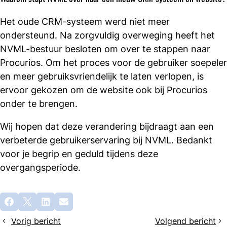
Het oude CRM-systeem werd niet meer
ondersteund. Na zorgvuldig overweging heeft het
NVML-bestuur besloten om over te stappen naar
Procurios. Om het proces voor de gebruiker soepeler
en meer gebruiksvriendelijk te laten verlopen, is
ervoor gekozen om de website ook bij Procurios
onder te brengen.
Wij hopen dat deze verandering bijdraagt aan een
verbeterde gebruikerservaring bij NVML. Bedankt
voor je begrip en geduld tijdens deze
overgangsperiode.
Deel
Facebook
X
LinkedIn
E-mail
dit
Vorig bericht
Volgend bericht
bericht
E-
Verduurzamen