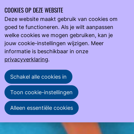
COOKIES OP DEZE WEBSITE
Ope
Zoeken
Deze website maakt gebruik van cookies om
men
goed te functioneren. Als je wilt aanpassen
Actueel
Nieuws
welke cookies we mogen gebruiken, kan je
FAQ Overstap naar nieuwe website en CRM-systeem
jouw cookie-instellingen wijzigen. Meer
FAQ Overstap naar nieuwe website en CRM-systeem
informatie is beschikbaar in onze
privacyverklaring
.
Heb je vragen over de nieuwe website of de
verhuizing van de e-learning? Lees hier het
Schakel alle cookies in
antwoord op de meest gestelde vragen.
Toon cookie-instellingen
NVML
14 augustus 2024
Alleen essentiële cookies