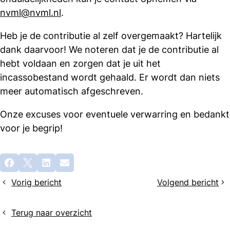
nvml@nvml.nl
.
Heb je de contributie al zelf overgemaakt? Hartelijk
dank daarvoor! We noteren dat je de contributie al
hebt voldaan en zorgen dat je uit het
incassobestand wordt gehaald. Er wordt dan niets
meer automatisch afgeschreven.
Onze excuses voor eventuele verwarring en bedankt
voor je begrip!
Deel
Facebook
X
LinkedIn
E-mail
dit
Vorig bericht
Volgend bericht
bericht
WHAMM
Terugblik
wordt
Spring
LinkMM
Event
Terug naar overzicht
2025: