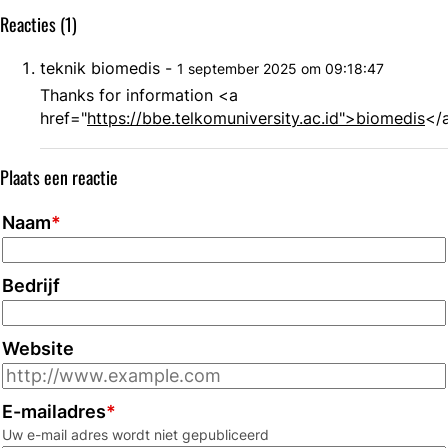
een
Reacties (1)
bruisende
dag!
teknik biomedis
-
1 september 2025 om 09:18:47
Thanks for information <a
href="
https://bbe.telkomuniversity.ac.id">biomedis
</
Plaats een reactie
Naam
*
Bedrijf
Website
E-mailadres
*
Uw e-mail adres wordt niet gepubliceerd