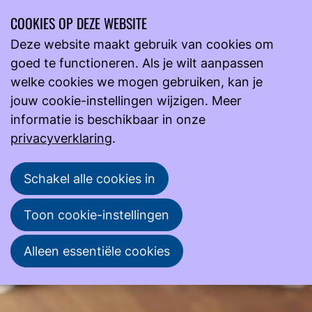
COOKIES OP DEZE WEBSITE
Ope
Zoeken
Deze website maakt gebruik van cookies om
men
goed te functioneren. Als je wilt aanpassen
Actueel
Nieuws
welke cookies we mogen gebruiken, kan je
Contributie-inning 2025: per automatische incasso
jouw cookie-instellingen wijzigen. Meer
Contributie-inning 2025: per automatische incasso
informatie is beschikbaar in onze
privacyverklaring
.
De contributie-inning verloopt via automatische
incasso. Het juiste bedrag wordt automatisch geind.
Schakel alle cookies in
Toon cookie-instellingen
NVML
20 januari 2025
Reacties (1)
Alleen essentiële cookies