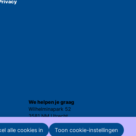
Privacy
We helpen je graag
Wilhelminapark 52
3581 NM Utrecht
030 - 25 237 92
el alle cookies in
Toon cookie-instellingen
nvml@nvml.nl