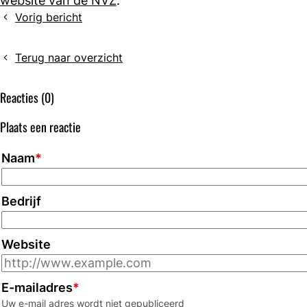
website van de NVZ
.
Vorig bericht
Zet
jij
het
Terug naar overzicht
laboratoriumvak
graag
Reacties (0)
op
de
Plaats een reactie
kaart?
Word
Naam
*
NVML-
ambassadeur!
Bedrijf
Website
E-mailadres
*
Uw e-mail adres wordt niet gepubliceerd