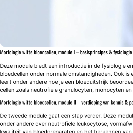
Morfologie witte bloedcellen, module I – basisprincipes & fysiologie
Deze module biedt een introductie in de fysiologie 
acebook
bloedcellen onder normale omstandigheden. Ook is e
cht
leert onder andere hoe je een bloeduitstrijk beoordee
cellen zoals neutrofiele granulocyten, monocyten en
nkedIn
Morfologie witte bloedcellen, module II – verdieping van kennis & p
mail
De tweede module gaat een stap verder. Deze module 
onder andere over neutrofiele leukocytose, vormafw
kwaliteit van bloedpreparaten en het herkennen van