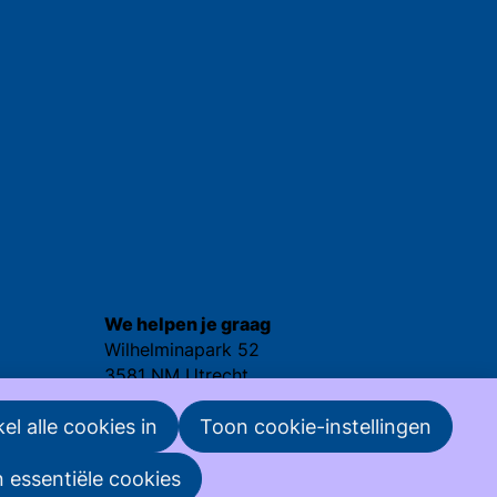
We helpen je graag
Wilhelminapark 52
3581 NM Utrecht
030 - 25 237 92
el alle cookies in
Toon cookie-instellingen
nvml@nvml.nl
n essentiële cookies