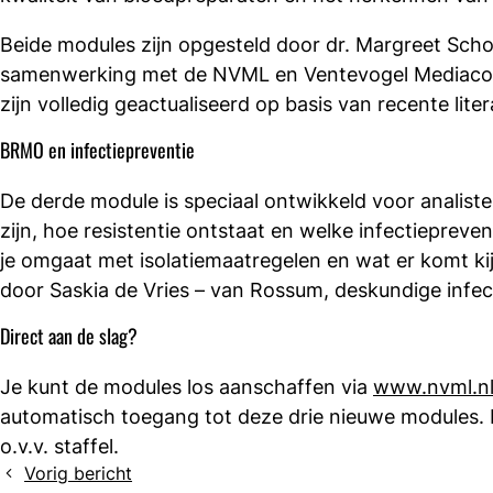
Beide modules zijn opgesteld door dr. Margreet Sch
samenwerking met de NVML en Ventevogel Mediaconc
zijn volledig geactualiseerd op basis van recente litera
BRMO en infectiepreventie
De derde module is speciaal ontwikkeld voor analist
zijn, hoe resistentie ontstaat en welke infectieprev
je omgaat met isolatiemaatregelen en wat er komt k
door Saskia de Vries – van Rossum, deskundige infecti
Direct aan de slag?
Je kunt de modules los aanschaffen via
www.nvml.n
automatisch toegang tot deze drie nieuwe modules. In
o.v.v. staffel.
Vorig bericht
Definitieve