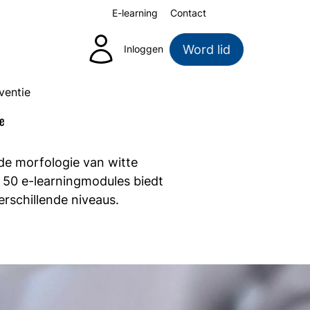
E-learning
Contact
Zoeken
Word lid
Inloggen
ventie
ie
de morfologie van witte
 50 e-learningmodules biedt
rschillende niveaus.