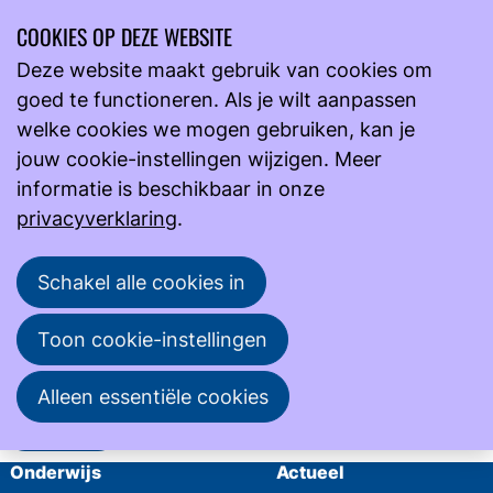
COOKIES OP DEZE WEBSITE
Ope
Zoeken
Deze website maakt gebruik van cookies om
men
goed te functioneren. Als je wilt aanpassen
Inloggen
Inloggen
welke cookies we mogen gebruiken, kan je
Inloggen
jouw cookie-instellingen wijzigen. Meer
E-mailadres
informatie is beschikbaar in onze
privacyverklaring
.
Wachtwoord
Schakel alle cookies in
Wachtwoord weergeven
Wachtwoord vergeten?
Toon cookie-instellingen
Alleen essentiële cookies
Inloggen
Onderwijs
Actueel