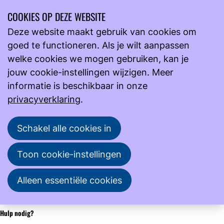
COOKIES OP DEZE WEBSITE
Ope
Zoeken
Deze website maakt gebruik van cookies om
men
goed te functioneren. Als je wilt aanpassen
Onderwijs
Bijeenkomsten detailpagina
welke cookies we mogen gebruiken, kan je
Cursus Meewerkend Leidinggeven Plus - incompany Salt
jouw cookie-instellingen wijzigen. Meer
informatie is beschikbaar in onze
Van maandag 8 juni 2026 om 09:30 uur t/m
privacyverklaring
.
maandag 21 september 2026 om 12:30 uur
bij
NVML
Schakel alle cookies in
De aanmeldperiode is voorbij
Toon cookie-instellingen
De aanmeldperiode is voorbij; je kunt je niet meer
inschrijven voor deze cursus. Kijk in de agenda
Alleen essentiële cookies
wanneer deze cursus weer gegeven wordt.
Hulp nodig?