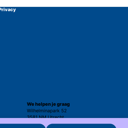
Privacy
We helpen je graag
Wilhelminapark 52
3581 NM Utrecht
030 - 25 237 92