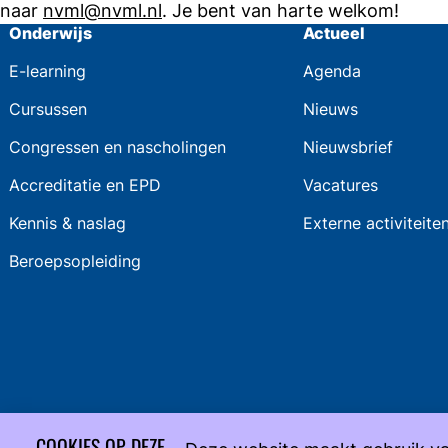
naar
nvml@nvml.nl
. Je bent van harte welkom!
Onderwijs
Actueel
E-learning
Agenda
Cursussen
Nieuws
Congressen en nascholingen
Nieuwsbrief
Accreditatie en EPD
Vacatures
Kennis & naslag
Externe activiteite
Beroepsopleiding
COOKIES OP DEZE