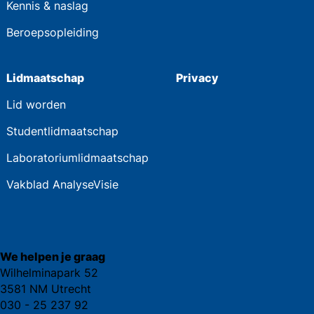
Kennis & naslag
Beroepsopleiding
Lidmaatschap
Privacy
Lid worden
Studentlidmaatschap
Laboratoriumlidmaatschap
Vakblad AnalyseVisie
We helpen je graag
Wilhelminapark 52
3581 NM Utrecht
030 - 25 237 92