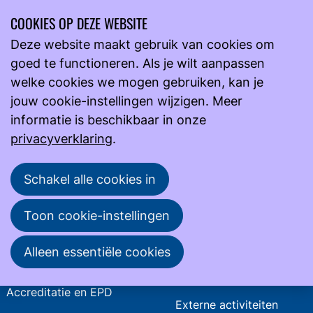
COOKIES OP DEZE WEBSITE
Ope
Zoeken
Deze website maakt gebruik van cookies om
men
Zoekpagina
goed te functioneren. Als je wilt aanpassen
welke cookies we mogen gebruiken, kan je
Zoekveld
jouw cookie-instellingen wijzigen. Meer
Zoeken
informatie is beschikbaar in onze
privacyverklaring
.
Onderwijs
Actueel
Schakel alle cookies in
E-learning
Agenda
Toon cookie-instellingen
Cursussen
Nieuws
Alleen essentiële cookies
Congressen en
Nieuwsbrief
nascholingen
Vacatures
Accreditatie en EPD
Externe activiteiten