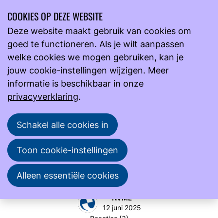
COOKIES OP DEZE WEBSITE
Ope
Zoeken
Deze website maakt gebruik van cookies om
men
goed te functioneren. Als je wilt aanpassen
Actueel
Nieuws
welke cookies we mogen gebruiken, kan je
Zet jij het laboratoriumvak graag op de kaart? Word
jouw cookie-instellingen wijzigen. Meer
NVML-ambassadeur!
informatie is beschikbaar in onze
Zet jij het laboratoriumvak graag op de kaart? Word NVML-
privacyverklaring
.
ambassadeur!
Schakel alle cookies in
Wil jij bijdragen aan de zichtbaarheid van het
laboratoriumvak en jouw collega’s informeren over
Toon cookie-instellingen
scholing, cursussen en congressen? Word dan
ambassadeur van de NVML op jouw lab!
Alleen essentiële cookies
NVML
12 juni 2025