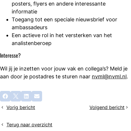
posters, flyers en andere interessante
informatie
Toegang tot een speciale nieuwsbrief voor
ambassadeurs
Een actieve rol in het versterken van het
analistenberoep
Interesse?
Wil jij je inzetten voor jouw vak en collega’s? Meld je
aan door je postadres te sturen naar
nvml@nvml.nl
.
Deel
Facebook
X
LinkedIn
E-mail
dit
Vorig bericht
Volgend bericht
bericht
Terugblik
Definitieve
Spring
teksten
Event
cao
Terug naar overzicht
2025:
ziekenhuizen