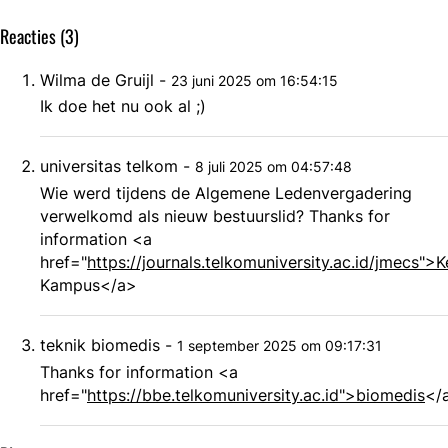
een
vastgesteld
Reacties (3)
bruisende
dag!
Wilma de Gruijl
-
23 juni 2025 om 16:54:15
Ik doe het nu ook al ;)
universitas telkom
-
8 juli 2025 om 04:57:48
Wie werd tijdens de Algemene Ledenvergadering
verwelkomd als nieuw bestuurslid? Thanks for
information <a
href="
https://journals.telkomuniversity.ac.id/jmecs">
Kampus</a>
teknik biomedis
-
1 september 2025 om 09:17:31
Thanks for information <a
href="
https://bbe.telkomuniversity.ac.id">biomedis
</