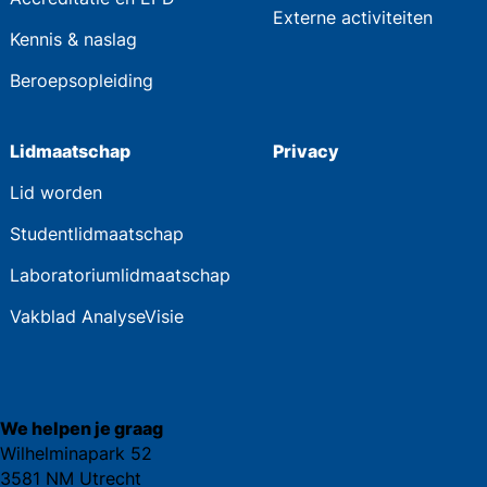
Externe activiteiten
Kennis & naslag
Beroepsopleiding
Lidmaatschap
Privacy
Lid worden
Studentlidmaatschap
Laboratoriumlidmaatschap
Vakblad AnalyseVisie
We helpen je graag
Wilhelminapark 52
3581 NM Utrecht