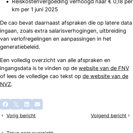
Reiskostenvergoeding verhoogd naar € 0,18 per
km per 1 juni 2025
De cao bevat daarnaast afspraken die op latere data
ingaan, zoals extra salarisverhogingen, uitbreiding
van verlofregelingen en aanpassingen in het
generatiebeleid.
Een volledig overzicht van alle afspraken en
ingangsdata is te vinden op de
website van de FNV
of lees de volledige cao tekst op
de website van de
NVZ
.
Deel
Facebook
X
LinkedIn
E-mail
dit
Vorig bericht
Volgend bericht
bericht
Zet
Drie
jij
nieuwe
het
e-