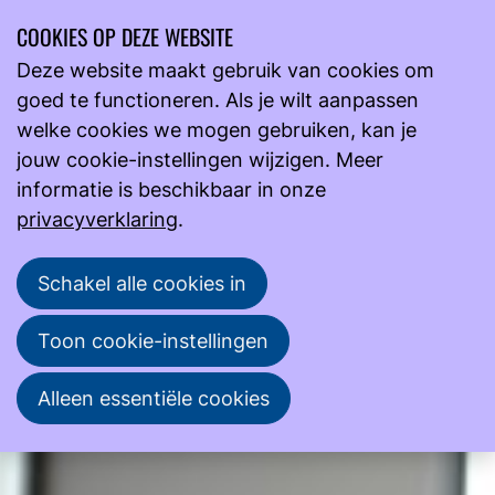
COOKIES OP DEZE WEBSITE
Ope
Zoeken
Deze website maakt gebruik van cookies om
men
goed te functioneren. Als je wilt aanpassen
Actueel
Nieuws
welke cookies we mogen gebruiken, kan je
Definitieve teksten cao ziekenhuizen vastgesteld
jouw cookie-instellingen wijzigen. Meer
Definitieve teksten cao ziekenhuizen vastgesteld
informatie is beschikbaar in onze
privacyverklaring
.
In juli hebben de vakbonden en de NVZ in goed
overleg de definitieve teksten van de nieuwe cao
Schakel alle cookies in
ziekenhuizen vastgesteld.
Toon cookie-instellingen
NVML
30 juli 2025
Alleen essentiële cookies