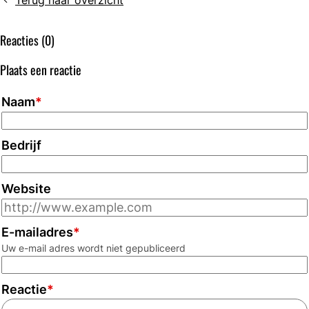
Terug naar overzicht
laboratoriumvak
learningmodules:
graag
Morfologie
Reacties (0)
op
van
de
witte
Plaats een reactie
kaart?
bloedcellen
Word
1
Naam
*
NVML-
en
ambassadeur!
2
en
Bedrijf
BRMO
&
Website
Infectiepreventie
E-mailadres
*
Uw e-mail adres wordt niet gepubliceerd
Reactie
*