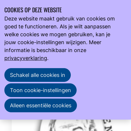
COOKIES OP DEZE WEBSITE
Ope
Zoeken
Deze website maakt gebruik van cookies om
men
goed te functioneren. Als je wilt aanpassen
Onderwijs
Overzicht
welke cookies we mogen gebruiken, kan je
Agenda
jouw cookie-instellingen wijzigen. Meer
informatie is beschikbaar in onze
1
2
3
privacyverklaring
.
Schakel alle cookies in
Toon cookie-instellingen
Alleen essentiële cookies