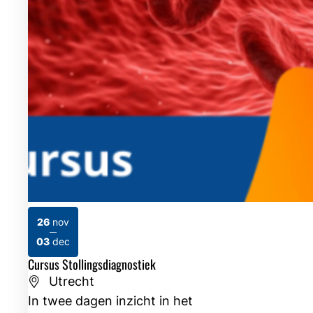
26
nov
2026
2026
03
dec
Cursus Stollingsdiagnostiek
Utrecht
In twee dagen inzicht in het