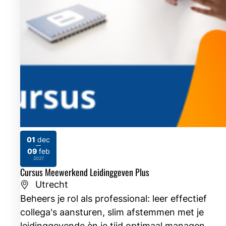
01
dec
09
feb
2026
2027
Cursus Meewerkend Leidinggeven Plus
Utrecht
Beheers je rol als professional: leer effectief
collega's aansturen, slim afstemmen met je
leidinggevende èn je tijd optimaal managen.