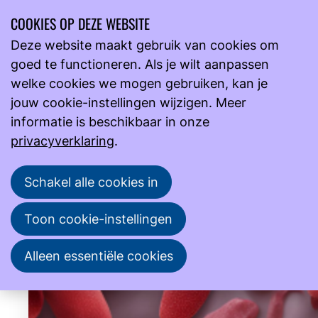
COOKIES OP DEZE WEBSITE
Ope
Zoeken
Deze website maakt gebruik van cookies om
men
goed te functioneren. Als je wilt aanpassen
Onderwijs
Overzicht
welke cookies we mogen gebruiken, kan je
Agenda
jouw cookie-instellingen wijzigen. Meer
informatie is beschikbaar in onze
1
2
3
privacyverklaring
.
Schakel alle cookies in
Toon cookie-instellingen
Alleen essentiële cookies