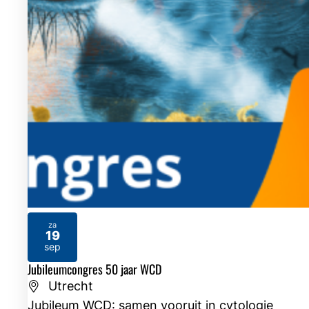
za
19
2026
sep
Jubileumcongres 50 jaar WCD
Utrecht
Jubileum WCD: samen vooruit in cytologie