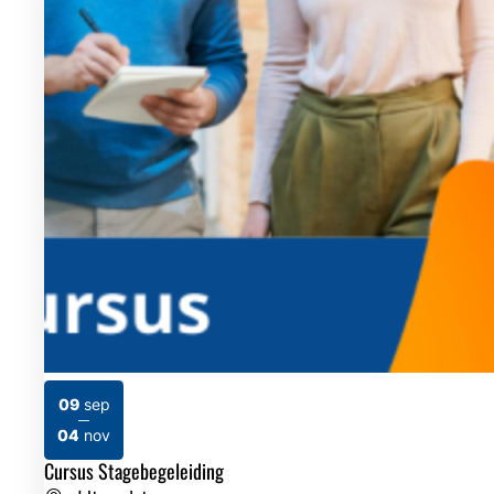
09
sep
2026
2026
04
nov
Cursus Stagebegeleiding