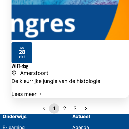
wo
28
2026
okt
WHT-dag
Amersfoort
De kleurrijke jungle van de histologie
Lees meer
1
2
3
Onderwijs
Actueel
E-learning
Agenda