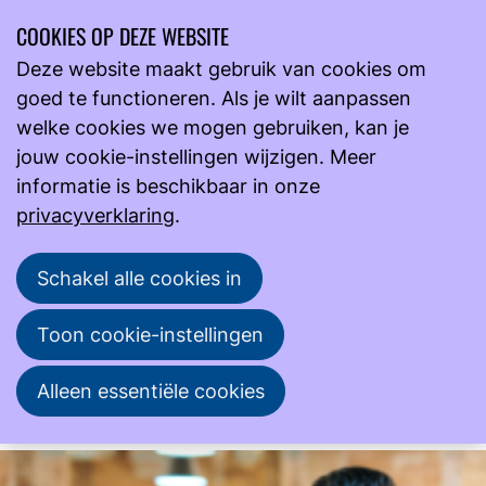
COOKIES OP DEZE WEBSITE
Ope
Zoeken
Deze website maakt gebruik van cookies om
men
goed te functioneren. Als je wilt aanpassen
Onderwijs
Over Cursus Stagebegeleiding
welke cookies we mogen gebruiken, kan je
jouw cookie-instellingen wijzigen. Meer
informatie is beschikbaar in onze
08
sep
privacyverklaring
.
2026
2026
03
nov
Schakel alle cookies in
10:00
- 16:30
NVML
Cursus Stagebegeleiding
Toon cookie-instellingen
Een geslaagde stage begint met goede
Alleen essentiële cookies
begeleiding!