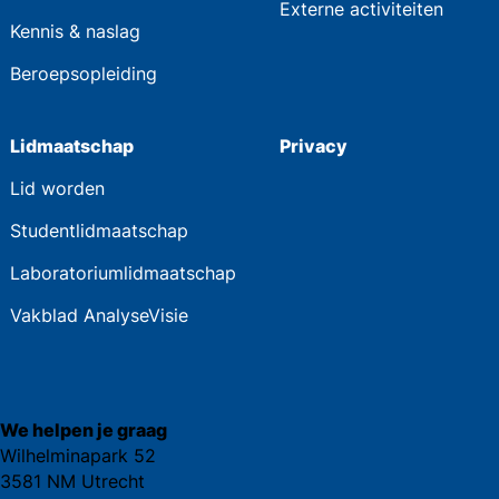
Externe activiteiten
Kennis & naslag
Beroepsopleiding
Lidmaatschap
Privacy
Lid worden
Studentlidmaatschap
Laboratoriumlidmaatschap
Vakblad AnalyseVisie
We helpen je graag
Wilhelminapark 52
3581 NM Utrecht