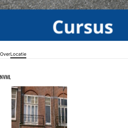
Over
Locatie
NVML