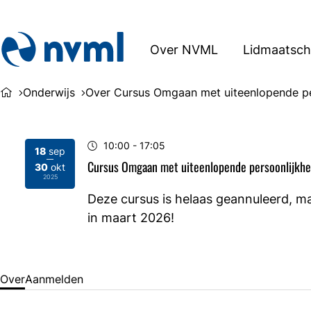
Over NVML
Lidmaatsc
Onderwijs
Over Cursus Omgaan met uiteenlopende pe
10:00
- 17:05
18
sep
Cursus Omgaan met uiteenlopende persoonlijkh
30
okt
2025
2025
Deze cursus is helaas geannuleerd, m
in maart 2026!
Over
Aanmelden