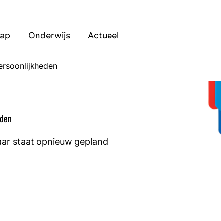
hap
Onderwijs
Actueel
rsoonlijkheden
eden
aar staat opnieuw gepland