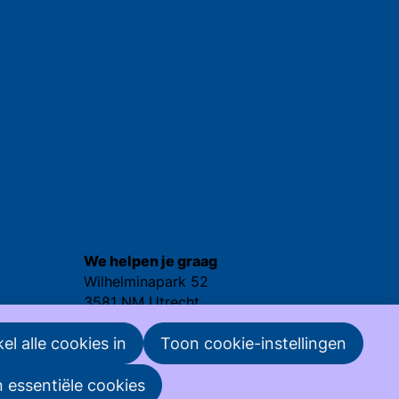
We helpen je graag
Wilhelminapark 52
3581 NM Utrecht
030 - 25 237 92
el alle cookies in
Toon cookie-instellingen
nvml@nvml.nl
n essentiële cookies