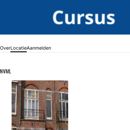
Over
Locatie
Aanmelden
NVML