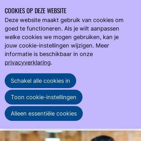
COOKIES OP DEZE WEBSITE
Ope
Zoeken
Deze website maakt gebruik van cookies om
men
goed te functioneren. Als je wilt aanpassen
Onderwijs
Locatie van Cursus Stagebegeleiding
welke cookies we mogen gebruiken, kan je
jouw cookie-instellingen wijzigen. Meer
informatie is beschikbaar in onze
16
sep
privacyverklaring
.
28
okt
2025
2025
Schakel alle cookies in
10:00
- 16:30
NVML
Cursus Stagebegeleiding
Toon cookie-instellingen
Een geslaagde stage begint met goede
Alleen essentiële cookies
begeleiding!