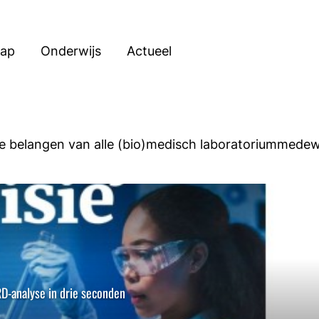
hap
Onderwijs
Actueel
e belangen van alle (bio)medisch laboratorium­medew
RD-analyse in drie seconden