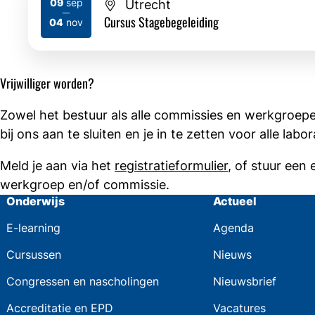
09
sep
Utrecht
2026
2026
Cursus Stagebegeleiding
04
nov
Vrijwilliger worden?
Zowel het bestuur als alle commissies en werkgroepen
bij ons aan te sluiten en je in te zetten voor alle 
Meld je aan via het
registratieformulier
, of stuur een
werkgroep en/of commissie.
Onderwijs
Actueel
E-learning
Agenda
Cursussen
Nieuws
Congressen en nascholingen
Nieuwsbrief
Accreditatie en EPD
Vacatures