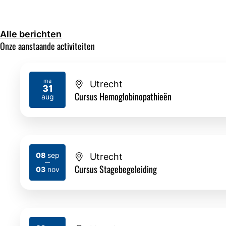
Alle berichten
Onze aanstaande activiteiten
ma
Utrecht
31
2026
Cursus Hemoglobinopathieën
aug
08
sep
Utrecht
2026
2026
Cursus Stagebegeleiding
03
nov