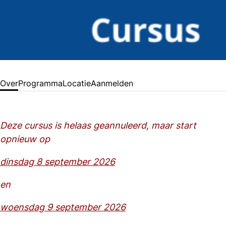
Over
Programma
Locatie
Aanmelden
Deze cursus is helaas geannuleerd, maar start
opnieuw op
dinsdag 8 september 2026
en
woensdag 9 september 2026