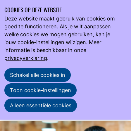
COOKIES OP DEZE WEBSITE
Ope
Zoeken
Deze website maakt gebruik van cookies om
men
goed te functioneren. Als je wilt aanpassen
Onderwijs
Over Cursus Stagebegeleiding
welke cookies we mogen gebruiken, kan je
jouw cookie-instellingen wijzigen. Meer
informatie is beschikbaar in onze
03
mrt
privacyverklaring
.
2026
2026
12
mei
Schakel alle cookies in
10:00
- 16:30
NVML
Cursus Stagebegeleiding
Toon cookie-instellingen
Deze cursus is geannuleerd, maar wordt
Alleen essentiële cookies
opnieuw gegeven in september