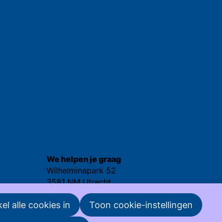
We helpen je graag
Wilhelminapark 52
3581 NM Utrecht
030 - 25 237 92
el alle cookies in
Toon cookie-instellingen
nvml@nvml.nl