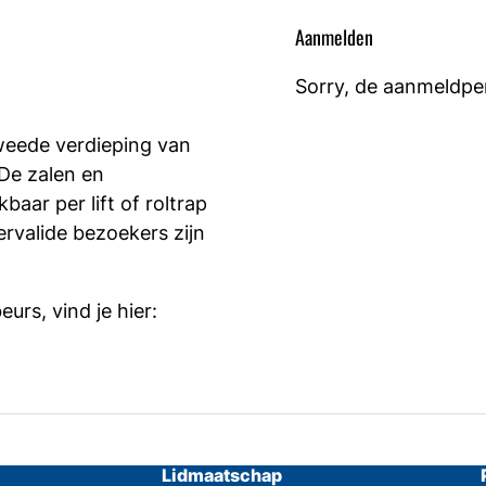
Aanmelden
Sorry, de aanmeldper
weede verdieping van
De zalen en
baar per lift of roltrap
ervalide bezoekers zijn
urs, vind je hier:
Lidmaatschap