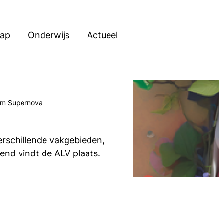
hap
Onderwijs
Actueel
um Supernova
erschillende vakgebieden,
tend vindt de ALV plaats.