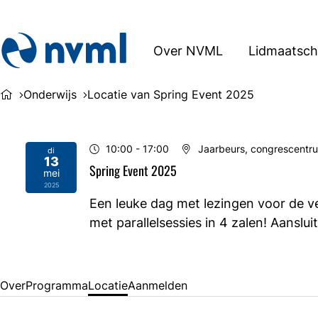
Over NVML
Lidmaatsc
Onderwijs
Locatie van Spring Event 2025
10:00
- 17:00
Jaarbeurs, congrescentr
di
13
Spring Event 2025
mei
2025
Een leuke dag met lezingen voor de v
met parallelsessies in 4 zalen! Aanslui
Over
Programma
Locatie
Aanmelden