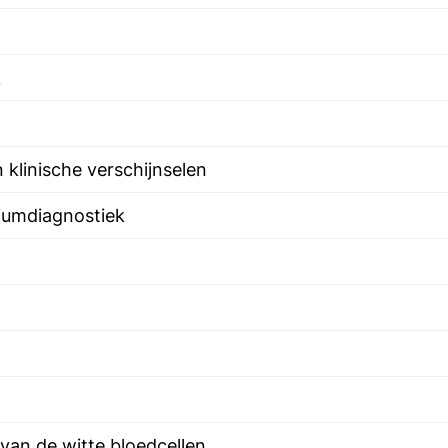
k
klinische verschijnselen
iumdiagnostiek
van de witte bloedcellen