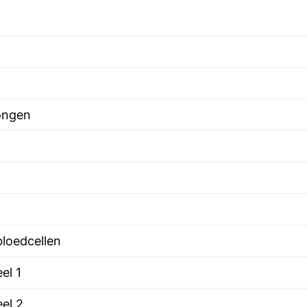
longen
bloedcellen
el 1
el 2