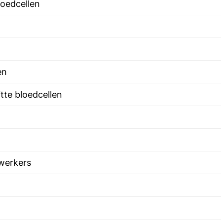
loedcellen
en
tte bloedcellen
werkers