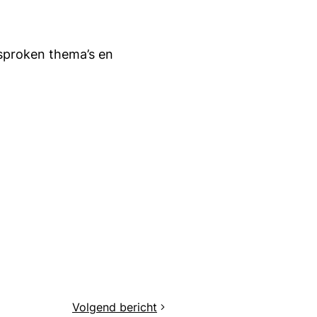
esproken thema’s en
Volgend bericht
NVML