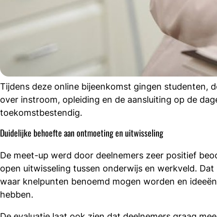
Tijdens deze online bijeenkomst gingen studenten, 
over instroom, opleiding en de aansluiting op de dag
toekomstbestendig.
acebook
cht
Duidelijke behoefte aan ontmoeting en uitwisseling
nkedIn
De meet-up werd door deelnemers zeer positief beoor
mail
open uitwisseling tussen onderwijs en werkveld. Dat 
waar knelpunten benoemd mogen worden en ideeën 
hebben.
De evaluatie laat ook zien dat deelnemers graag meer