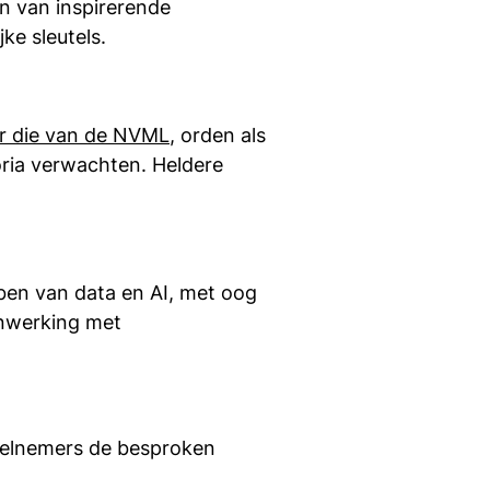
en van inspirerende
ke sleutels.
r die van de NVML
, orden als
oria verwachten. Heldere
ben van data en AI, met oog
menwerking met
deelnemers de besproken