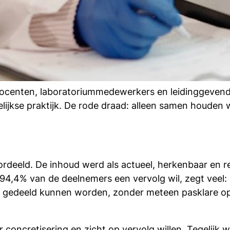
docenten, laboratoriummedewerkers en leidinggevend
elijkse praktijk. De rode draad: alleen samen houden 
deeld. De inhoud werd als actueel, herkenbaar en rel
94,4% van de deelnemers een vervolg wil, zegt veel: 
gedeeld kunnen worden, zonder meteen pasklare op
 concretisering en zicht op vervolg willen. Tegelijk