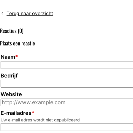
nieuwe
e-
Terug naar overzicht
learningmodules:
Morfologie
Reacties (0)
van
witte
Plaats een reactie
bloedcellen
1
Naam
*
en
2
en
Bedrijf
BRMO
&
Website
Infectiepreventie
E-mailadres
*
Uw e-mail adres wordt niet gepubliceerd