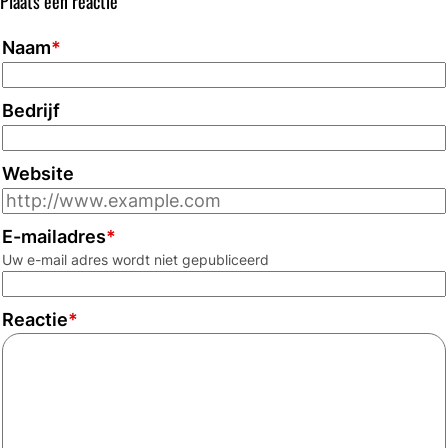
Plaats een reactie
bloedcellen
direct
1
toepasbaar
Naam
*
en
in
2
het
en
lab
Bedrijf
BRMO
&
Website
Infectiepreventie
E-mailadres
*
Uw e-mail adres wordt niet gepubliceerd
Reactie
*