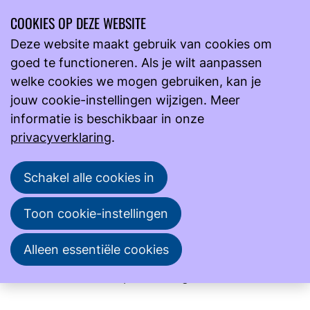
COOKIES OP DEZE WEBSITE
Ope
Zoeken
Deze website maakt gebruik van cookies om
men
goed te functioneren. Als je wilt aanpassen
Actueel
Nieuws
welke cookies we mogen gebruiken, kan je
Online Meet-up Toekomstig Analist: samen bouwen aan
jouw cookie-instellingen wijzigen. Meer
de toekomst van het vak
informatie is beschikbaar in onze
Online Meet-up Toekomstig Analist: samen bouwen aan de toekomst
privacyverklaring
.
van het vak
Schakel alle cookies in
Hoe zorgen we ervoor dat het vak van medisch
analist ook in de toekomst aantrekkelijk, zichtbaar
Toon cookie-instellingen
en goed bemenst blijft? Die vraag leeft breed in het
laboratoriumveld en stond centraal tijdens de 4e
Alleen essentiële cookies
Online Meet-up Toekomstig Analist ‘Onbekend
maakt onbemind’ op maandag 8 december 2025.