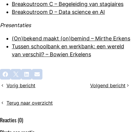
Breakoutroom C – Begeleiding van stagiaires
Breakoutroom D – Data science en AI
Presentaties
(On)bekend maakt (on)bemind – Mirthe Erkens
Tussen schoolbank en werkbank: een wereld
van verschil? – Bowien Erkelens
Deel
Facebook
X
LinkedIn
E-mail
dit
Vorig bericht
Volgend bericht
bericht
Drie
NVML
nieuwe
e-
e-
learning:
Terug naar overzicht
learningmodules:
meer
Morfologie
dan
Reacties (0)
van
50
witte
modules,