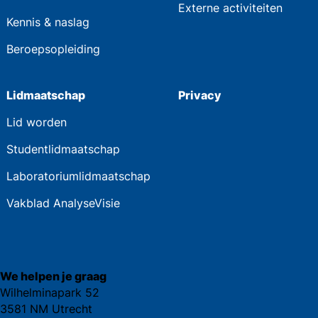
Externe activiteiten
Kennis & naslag
Beroepsopleiding
Lidmaatschap
Privacy
Lid worden
Studentlidmaatschap
Laboratoriumlidmaatschap
Vakblad AnalyseVisie
We helpen je graag
Wilhelminapark 52
3581 NM Utrecht